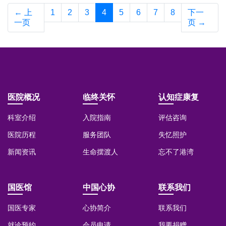
←
上
1
2
3
4
5
6
7
8
下一
一页
页
→
医院概况
临终关怀
认知症康复
科室介绍
入院指南
评估咨询
医院历程
服务团队
失忆照护
新闻资讯
生命摆渡人
忘不了港湾
国医馆
中国心协
联系我们
国医专家
心协简介
联系我们
就诊预约
会员申请
我要捐赠